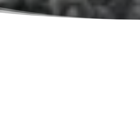
Välkommen till AF Entreprenad AB – Din
lokala expert på husgrunder och
markarbeten på Tjörn, Stenungsund och
Orust!
Med över 10 års erfarenhet av markarbeten på
Tjörn
,
Stenungsund
och
Orust
är vi ditt självklara
val för husgrunder och andra markarbeten. Vår bas i
Myggenäs på Tjörn ger oss en strategisk närhet till
hela STO-regionen, vilket innebär att vi kan erbjuda
snabb och effektiv service till både privatpersoner