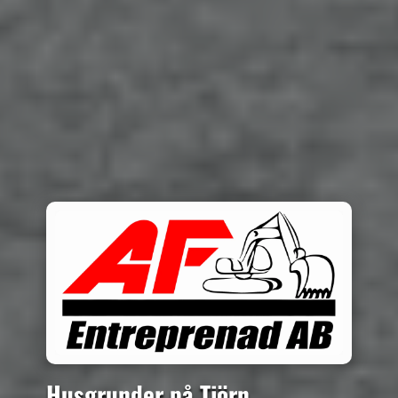
Husgrunder på Tjörn,